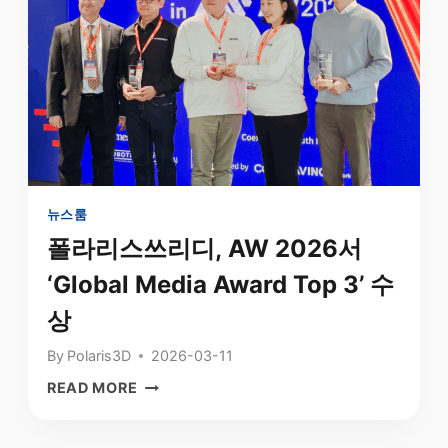
파
대
트
전
너
서
선
제
정
조
3
물
원
류
칙
로
봇
‘SMAR-
뉴스룸
M3’
폴라리스쓰리디, AW 2026서
공
‘Global Media Award Top 3’ 수
개
상
By
Polaris3D
2026-03-11
폴
READ MORE
라
리