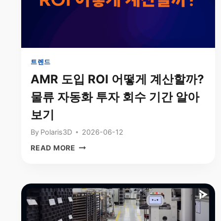
포
브
스
코
리
아
트렌드
인
AMR 도입 ROI 어떻게 계산할까?
터
물류 자동화 투자 회수 기간 알아
뷰:
“현
보기
장
에
By
Polaris3D
2026-06-12
서
AMR
READ MORE
완
도
성
입
되
ROI
는
어
로
떻
봇,
게