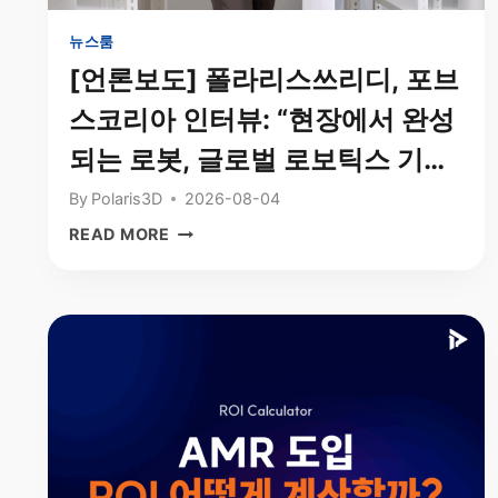
뉴스룸
[언론보도] 폴라리스쓰리디, 포브
스코리아 인터뷰: “현장에서 완성
되는 로봇, 글로벌 로보틱스 기업
으로 도약”
By
Polaris3D
2026-08-04
[언
READ MORE
론
보
도]
폴
라
리
스
쓰
리
디,