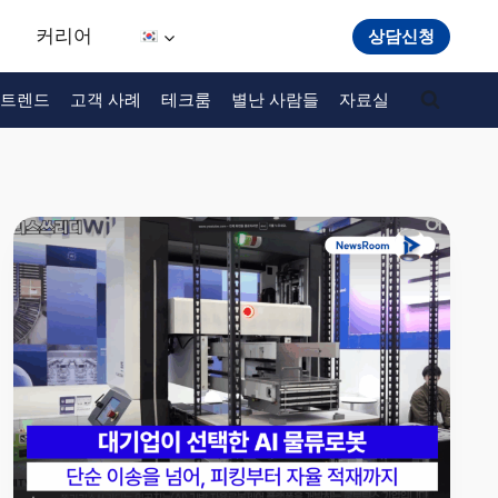
커리어
상담신청
트렌드
고객 사례
테크룸
별난 사람들
자료실