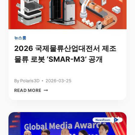
다
크
팩
토
리
AMR
뉴스룸
반
2026 국제물류산업대전서 제조
값
물류 로봇 ‘SMAR-M3’ 공개
에
도
입
하
By
Polaris3D
2026-03-25
기:
2026
READ MORE
실
국
패
제
없
물
는
류
로
산
봇
업