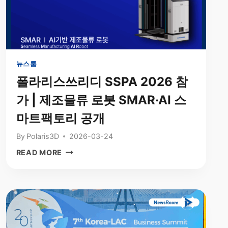
류
로
봇”
–
여
기
뉴스룸
에
폴라리스쓰리디 SSPA 2026 참
TV
가 | 제조물류 로봇 SMAR·AI 스
가
주
마트팩토리 공개
목
한
By
Polaris3D
2026-03-24
폴
폴
READ MORE
라
라
리
리
스
스
3D
쓰
곽
리
인
디