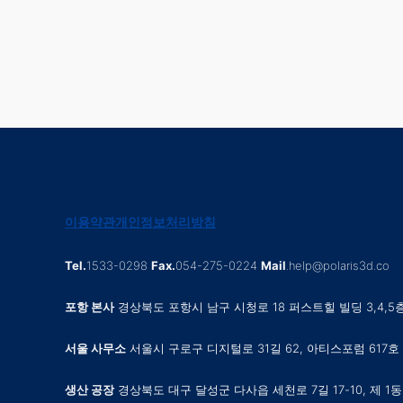
조
글
Page
로
navigation
벌
기
업
스
마
트
팩
토
이용약관
개인정보처리방침
리
전
Tel.
1533-0298
Fax.
054-275-0224
Mail
.help@polaris3d.co
환
사
포항 본사
경상북도 포항시 남구 시청로 18 퍼스트힐 빌딩 3,4,5
례
–
서울 사무소
서울시 구로구 디지털로 31길 62, 아티스포럼 617호
폴
라
생산 공장
경상북도 대구 달성군 다사읍 세천로 7길 17-10, 제 1동
리