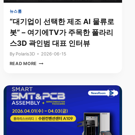
뉴스룸
“대기업이 선택한 제조 AI 물류로
봇” – 여기에TV가 주목한 폴라리
스3D 곽인범 대표 인터뷰
By
Polaris3D
2026-06-15
“대
READ MORE
기
업
이
선
택
한
제
조
AI
물