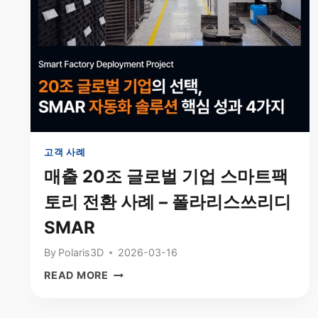
글
계
로
산
벌
할
로
까?
보
물
틱
류
스
자
기
동
업
화
으
투
고객 사례
로
자
매출 20조 글로벌 기업 스마트팩
도
회
약”
토리 전환 사례 – 폴라리스쓰리디
수
기
SMAR
간
알
By
Polaris3D
2026-03-16
아
매
READ MORE
보
출
기
20