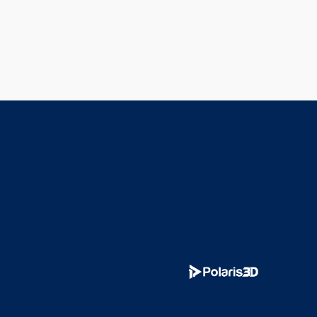
스
쓰
리
디,
2026
년
브
라
질
진
출
본
격
화…
“K-
로
봇,
지
구
반