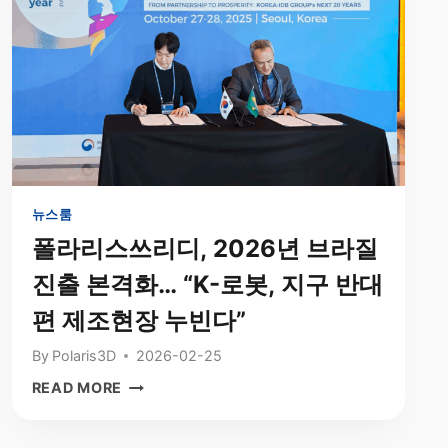
범
SSPA
대
2026
표
참
인
가
터
|
뷰
제
조
물
류
로
뉴스룸
봇
폴라리스쓰리디, 2026년 브라질
SMAR·AI
진출 본격화… “K-로봇, 지구 반대
스
마
편 제조현장 누빈다”
트
팩
By
Polaris3D
2026-02-25
토
폴
READ MORE
리
라
공
리
개