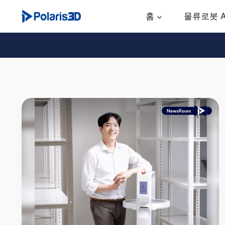
Skip
홈
물류로봇 
to
content