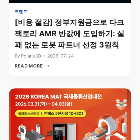
트렌드
[비용 절감] 정부지원금으로 다크
팩토리 AMR 반값에 도입하기: 실
패 없는 로봇 파트너 선정 3원칙
By
Polaris3D
2026-07-24
[비
READ MORE
용
절
감]
정
부
지
원
금
으
로